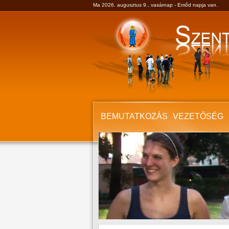
Ma 2026. augusztus 9., vasárnap - Emőd napja van.
BEMUTATKOZÁS
VEZETŐSÉG