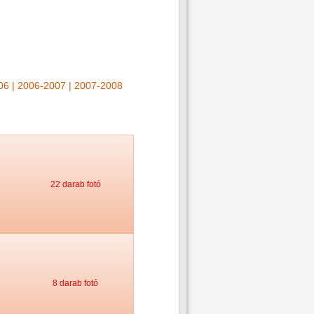
06
|
2006-2007
|
2007-2008
22 darab fotó
8 darab fotó