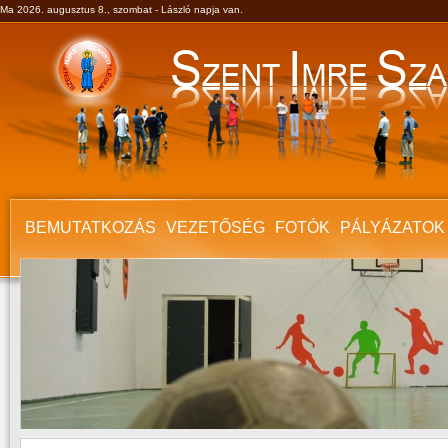
Ma 2026. augusztus 8., szombat - László napja van.
BEMUTATKOZÁS
VEZETŐSÉG
FOTÓK
PÁLYÁZATOK