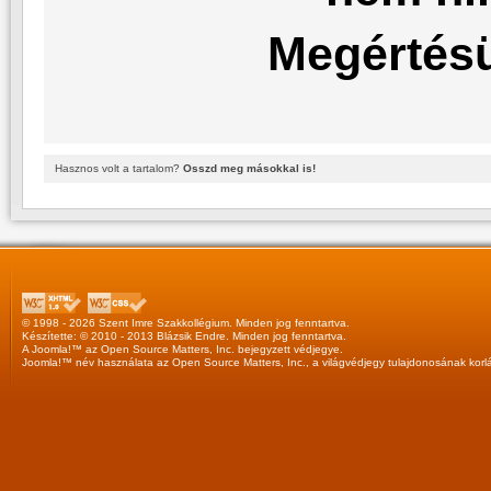
Megértésü
Hasznos volt a tartalom?
Osszd meg másokkal is!
© 1998 - 2026 Szent Imre Szakkollégium. Minden jog fenntartva.
Készítette: © 2010 - 2013
Blázsik Endre
. Minden jog fenntartva.
A
Joomla!™
az
Open Source Matters, Inc.
bejegyzett védjegye.
Joomla!™
név használata az
Open Source Matters, Inc.
, a világvédjegy tulajdonosának korl