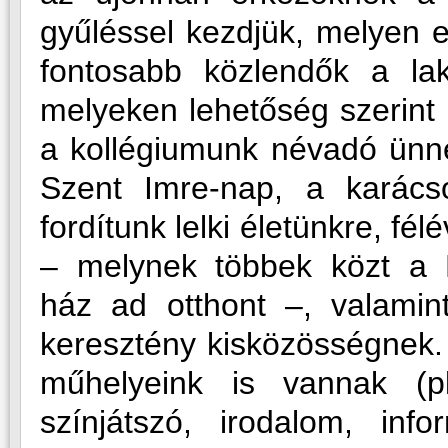
gyűléssel kezdjük, melyen 
fontosabb közlendők a la
melyeken lehetőség szerint 
a kollégiumunk névadó ünn
Szent Imre-nap, a karác
fordítunk lelki életünkre, fé
– melynek többek közt a D
ház ad otthont –, valamin
keresztény kisközösségnek.
műhelyeink is vannak (pl.
színjátszó, irodalom, infor