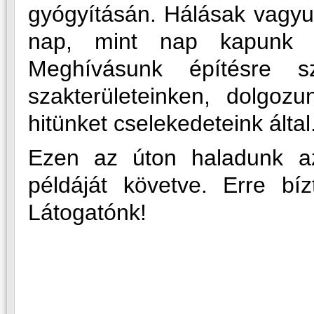
gyógyításán. Hálásak vagyun
nap, mint nap kapunk é
Meghívásunk építésre sz
szakterületeinken, dolgoz
hitünket cselekedeteink által
Ezen az úton haladunk az
példáját követve. Erre bí
Látogatónk!