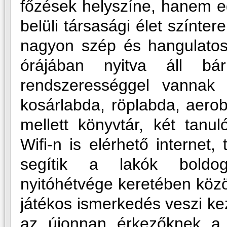
főzések helyszíne, hanem eg
belüli társasági élet színter
nagyon szép és hangulato
órájában nyitva áll bár
rendszerességgel vannak k
kosárlabda, röplabda, aerob
mellett könyvtár, két tanu
Wifi-n is elérhető internet,
segítik a lakók boldog
nyitóhétvége keretében közö
játékos ismerkedés veszi ke
az újonnan érkezőknek a b