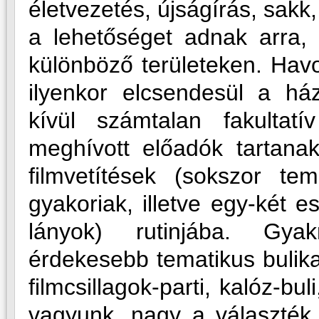
életvezetés, újságírás, sakk,
a lehetőséget adnak arra,
különböző területeken. Havo
ilyenkor elcsendesül a há
kívül számtalan fakultat
meghívott előadók tartana
filmvetítések (sokszor tem
gyakoriak, illetve egy-két e
lányok) rutinjába. Gya
érdekesebb tematikus bulikat 
filmcsillagok-parti, kalóz-bu
vagyunk, nagy a választék